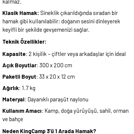
kalmaz.
Klasik Hamak:
Sineklik çıkarıldığında sıradan bir
hamak gibi kullanılabilir; doğanın sesini dinleyerek
keyifli bir şekilde gevşemenizi sağlar.
Teknik Özellikler:
Kapasite
: 2 kişilik – çiftler veya arkadaşlar için ideal
Açık Boyutlar
: 300 x 200 cm
Paketli Boyut
: 33 x 20 x 12 cm
Ağırlık
: 1.7 kg
Materyal
: Dayanıklı paraşüt naylonu
Kullanım Amacı
: Kamp, doğa yürüyüşü, sahil, orman
ve bahçe
Neden KingCamp 3’ü 1 Arada Hamak?