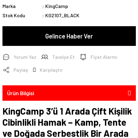
Marka
KingCamp
Stok Kodu
KG2107_BLACK
Gelince Haber Ver
Yorum Yaz
Tavsiye Et
Fiyat Alarmı
Paylaş
Karşılaştır
Ürün Bilgisi
KingCamp 3’ü 1 Arada Çift Kişilik
Cibinlikli Hamak – Kamp, Tente
ve Doğada Serbestlik Bir Arada