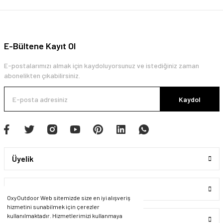
E-Bültene Kayıt Ol
E-postalarımızı almak için kaydoluyorsunuz ve istediğiniz zaman
abonelikten çıkabilirsiniz.
Kaydol
Üyelik
Kurumsal
OxyOutdoor Web sitemizde size en iyi alışveriş
hizmetini sunabilmek için çerezler
kullanılmaktadır. Hizmetlerimizi kullanmaya
Alışveriş