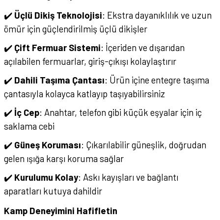
✔️
Üçlü Dikiş Teknolojisi
: Ekstra dayanıklılık ve uzun
ömür için güçlendirilmiş üçlü dikişler
✔️
Çift Fermuar Sistemi
: İçeriden ve dışarıdan
açılabilen fermuarlar, giriş-çıkışı kolaylaştırır
✔️
Dahili Taşıma Çantası
: Ürün içine entegre taşıma
çantasıyla kolayca katlayıp taşıyabilirsiniz
✔️
İç Cep
: Anahtar, telefon gibi küçük eşyalar için iç
saklama cebi
✔️
Güneş Koruması
: Çıkarılabilir güneşlik, doğrudan
gelen ışığa karşı koruma sağlar
✔️
Kurulumu Kolay
: Askı kayışları ve bağlantı
aparatları kutuya dahildir
Kamp Deneyimini Hafifletin