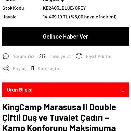
Stok Kodu
KE2403_BLUE/GREY
Havale
14.439,10 TL (%5,00 havale indirimi)
Gelince Haber Ver
Yorum Yaz
Tavsiye Et
Fiyat Alarmı
Paylaş
Karşılaştır
Ürün Bilgisi
KingCamp Marasusa II Double
Çiftli Duş ve Tuvalet Çadırı –
Kamp Konforunu Maksimuma