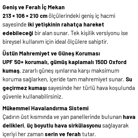
Geniş ve Ferah İç Mekan
213 × 106 × 210 cm
ölçülerindeki geniş iç hacmi
sayesinde
iki yetişkinin rahatça hareket
edebileceği
bir alan sunar. Tek kişilik versiyonu ise
bireysel kullanım için ideal ölçülere sahiptir.
Üstün Mahremiyet ve Güneş Koruması
UPF 50+ korumalı, gümüş kaplamalı 150D Oxford
kumaş
, zararlı güneş ışınlarına karşı maksimum
koruma sağlarken, içeride tam mahremiyet sunar.
Su
geçirmez kumaşı
sayesinde her türlü hava koşulunda
güvenle kullanabilirsiniz.
Mükemmel Havalandırma Sistemi
Çadırın üst kısmında ve yan panellerinde bulunan
hava
delikleri
,
üç boyutlu hava sirkülasyonu
sağlayarak
içeriyi her zaman
serin ve ferah
tutar.