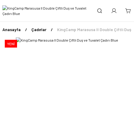
Anasayfa
Çadırlar
KingCamp Marasusa II Double Çiftli Duş v
YENİ