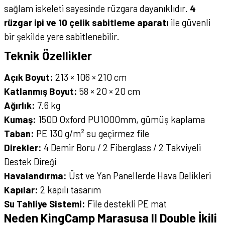
sağlam iskeleti sayesinde rüzgara dayanıklıdır.
4
rüzgar ipi ve 10 çelik sabitleme aparatı
ile güvenli
bir şekilde yere sabitlenebilir.
Teknik Özellikler
Açık Boyut:
213 × 106 × 210 cm
Katlanmış Boyut:
58 × 20 × 20 cm
Ağırlık:
7.6 kg
Kumaş:
150D Oxford PU1000mm, gümüş kaplama
Taban:
PE 130 g/m² su geçirmez file
Direkler:
4 Demir Boru / 2 Fiberglass / 2 Takviyeli
Destek Direği
Havalandırma:
Üst ve Yan Panellerde Hava Delikleri
Kapılar:
2 kapılı tasarım
Su Tahliye Sistemi:
File destekli PE mat
Neden KingCamp Marasusa II Double İkili