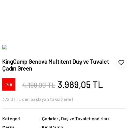
KingCamp Genova Multitent Duş ve Tuvalet
Çadırı Green
3.989,05 TL
4.199,00 TL
%5
372,01 TL den başlayan taksitlerle!
Kategori
Çadırlar
,
Duş ve Tuvalet çadırları
Marka
KingCamp