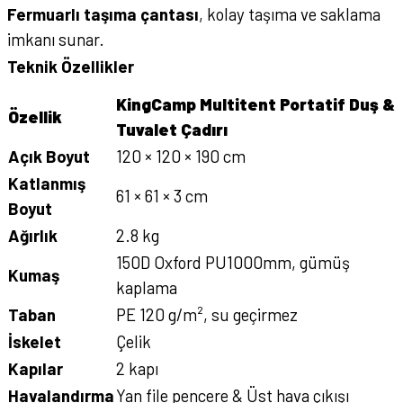
Fermuarlı taşıma çantası
, kolay taşıma ve saklama
imkanı sunar.
Teknik Özellikler
KingCamp Multitent Portatif Duş &
Özellik
Tuvalet Çadırı
Açık Boyut
120 × 120 × 190 cm
Katlanmış
61 × 61 × 3 cm
Boyut
Ağırlık
2.8 kg
150D Oxford PU1000mm, gümüş
Kumaş
kaplama
Taban
PE 120 g/m², su geçirmez
İskelet
Çelik
Kapılar
2 kapı
Havalandırma
Yan file pencere & Üst hava çıkışı