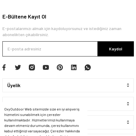
E-Bültene Kayıt Ol
E-postalarımızı almak için kaydoluyorsunuz ve istediğiniz zaman
abonelikten çıkabilirsiniz.
Kaydol
Üyelik
Kurumsal
OxyOutdoor Web sitemizde size en iyi alışveriş
hizmetini sunabilmek için çerezler
kullanılmaktadır. Hizmetlerimizi kullanmaya
Alışveriş
devam etmeniz durumunda, çerez kullanımını
kabul ettiğinizi varsayacağız. Çerezler hakkında