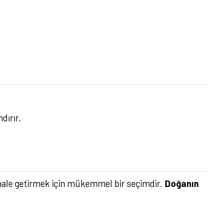
dırır.
li hale getirmek için mükemmel bir seçimdir.
Doğanın