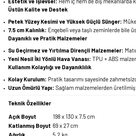
Estetik ve İşlevsel:
Hem iç hem de dış mekanlarda kul
Üstün Kalite ve Destek
Petek Yüzey Kesimi ve Yüksek Güçlü Sünger:
Mükem
7.5 cm Kalınlık:
Engebeli veya taşlı zeminlerde bile 
Dayanıklı ve Pratik Malzemeler
Su Geçirmez ve Yırtılma Dirençli Malzemeler:
Matın
Yeni Nesil İki Yönlü Hava Vanası:
TPU + ABS malzeme 
Kullanım Kolaylığı ve Dayanıklılık
Kolay Kurulum:
Pratik tasarımı sayesinde zahmetsizce
Uzun Ömürlü Yapı:
Sağlam malzemelerden üretilmiştir,
Teknik Özellikler
Açık Boyut
198 x 130 x 7.5 cm
Katlanmış Boyut
69 x 27 cm
Ağırlık
5.2 kg