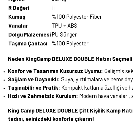
R Değeri
11
Kumaş
%100 Polyester Fiber
Vanalar
TPU + ABS
Dolgu Malzemesi
PU Sünger
Taşıma Çantası
%100 Polyester
Neden KingCamp DELUXE DOUBLE Matını Seçmeli
Konfor ve Tasarımın Kusursuz Uyumu:
Gelişmiş şek
Sağlam ve Dayanıklı:
Suya, yırtılmalara ve neme day
Taşınabilir ve Pratik:
Kompakt katlama özelliği ve haf
Hızlı ve Zahmetsiz Kurulum:
Modern hava vanaları, 
King Camp DELUXE DOUBLE Çift Kişilik Kamp Matı
tadını, evinizdeki konforla çıkarın!
Bu ürünün fiyat bilgisi, resim, ürün açıklamalarında ve diğer konularda yete