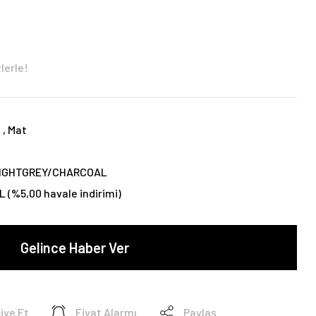
lerle!
t
,
Mat
p
IGHTGREY/CHARCOAL
L (%5,00 havale indirimi)
Gelince Haber Ver
iye Et
Fiyat Alarmı
Paylaş