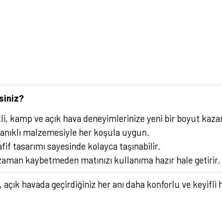
siniz?
li, kamp ve açık hava deneyimlerinize yeni bir boyut kazan
anıklı malzemesiyle her koşula uygun.
if tasarımı sayesinde kolayca taşınabilir.
zaman kaybetmeden matınızı kullanıma hazır hale getirir.
, açık havada geçirdiğiniz her anı daha konforlu ve keyif
rsiz gördüğünüz noktaları öneri formunu kullanarak tarafımıza iletebilirsiniz.