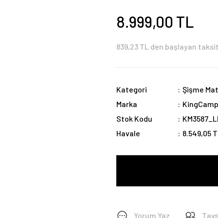
8.999,00 TL
839,23 TL den başlayan taksit
Kategori
Şişme Ma
Marka
KingCam
Stok Kodu
KM3587_L
Havale
8.549,05 T
Yorum Yaz
Tavs