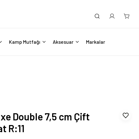
Kamp Mutfağı
Aksesuar
Markalar
e Double 7,5 cm Çift
at R:11