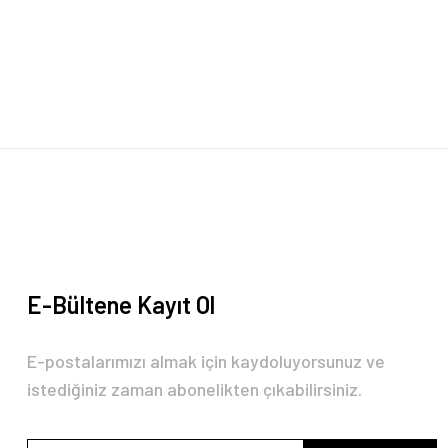
Görüş ve önerileriniz için teşekkür ederiz.
Ürün resmi kalitesiz, bozuk veya görüntülenemiyor.
Ürün açıklamasında eksik bilgiler bulunuyor.
Ürün bilgilerinde hatalar bulunuyor.
Ürün fiyatı diğer sitelerden daha pahalı.
Bu ürüne benzer farklı alternatifler olmalı.
E-Bültene Kayıt Ol
E-postalarımızı almak için kaydoluyorsunuz ve
istediğiniz zaman abonelikten çıkabilirsiniz.