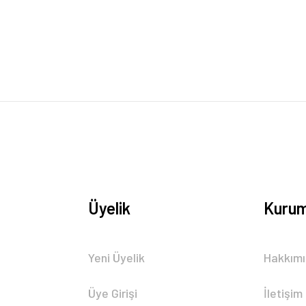
Bu ürüne ilk yorumu siz yapın!
Yorum Yaz
Üyelik
Kurum
Gönder
Yeni Üyelik
Hakkım
Üye Girişi
İletişim