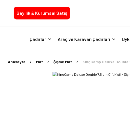
Bayilik & Kurumsal Satış
Çadırlar
Araç ve Karavan Çadırları
Uyk
Anasayfa
Mat
Şişme Mat
KingCamp Deluxe Double 7,