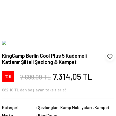
KingCamp Berlin Cool Plus 5 Kademeli
Katlanır Şilteli Şezlong & Kampet
7.314,05 TL
7.699,00 TL
%5
682,10 TL den başlayan taksitlerle!
Kategori
Şezlonglar
,
Kamp Mobilyaları
,
Kampet
Marka
KingCamp