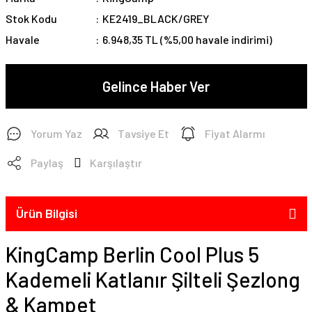
Stok Kodu
KE2419_BLACK/GREY
Havale
6.948,35 TL (%5,00 havale indirimi)
Gelince Haber Ver
Yorum Yaz
Tavsiye Et
Fiyat Alarmı
Paylaş
Karşılaştır
Ürün Bilgisi
KingCamp Berlin Cool Plus 5
Kademeli Katlanır Şilteli Şezlong
& Kampet