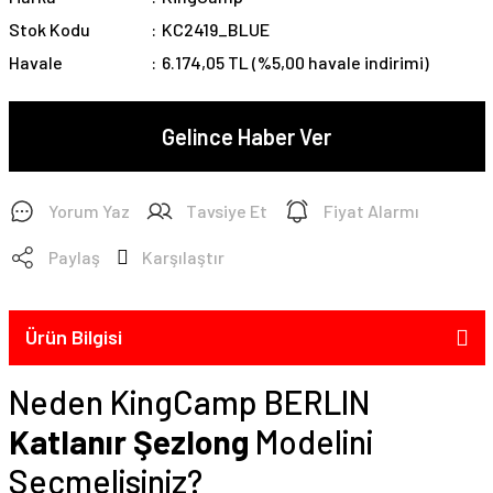
Stok Kodu
KC2419_BLUE
Havale
6.174,05 TL (%5,00 havale indirimi)
Gelince Haber Ver
Yorum Yaz
Tavsiye Et
Fiyat Alarmı
Paylaş
Karşılaştır
Ürün Bilgisi
Neden KingCamp BERLIN
Katlanır Şezlong
Modelini
Seçmelisiniz?