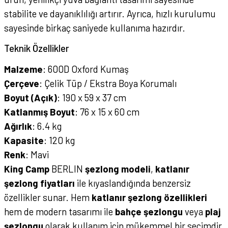
stabilite ve dayanıklılığı artırır. Ayrıca, hızlı kurulumu
sayesinde birkaç saniyede kullanıma hazırdır.
Teknik Özellikler
Malzeme
: 600D Oxford Kumaş
Çerçeve
: Çelik Tüp / Ekstra Boya Korumalı
Boyut (Açık)
: 190 x 59 x 37 cm
Katlanmış Boyut
: 76 x 15 x 60 cm
Ağırlık
: 6.4 kg
Kapasite
: 120 kg
Renk
: Mavi
King Camp
BERLIN
şezlong modeli
,
katlanır
şezlong fiyatları
ile kıyaslandığında benzersiz
özellikler sunar. Hem
katlanır şezlong özellikleri
hem de modern tasarımı ile
bahçe şezlongu
veya
plaj
şezlongu
olarak kullanım için mükemmel bir seçimdir.