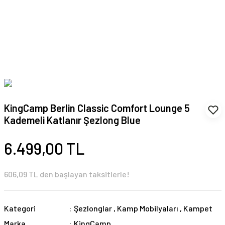
KingCamp Berlin Classic Comfort Lounge 5
Kademeli Katlanır Şezlong Blue
6.499,00 TL
606,09 TL den başlayan taksitlerle!
Kategori
Şezlonglar
,
Kamp Mobilyaları
,
Kampet
Marka
KingCamp