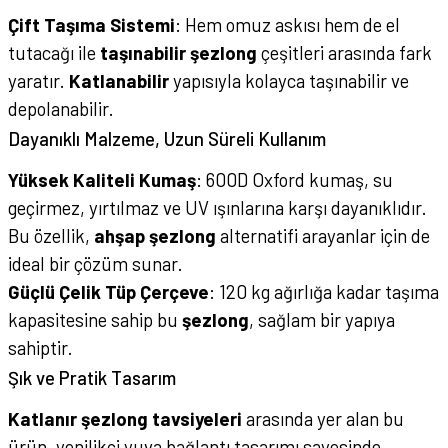
Çift Taşıma Sistemi
: Hem omuz askısı hem de el
tutacağı ile
taşınabilir şezlong
çeşitleri arasında fark
yaratır.
Katlanabilir
yapısıyla kolayca taşınabilir ve
depolanabilir.
Dayanıklı Malzeme, Uzun Süreli Kullanım
Yüksek Kaliteli Kumaş
: 600D Oxford kumaş, su
geçirmez, yırtılmaz ve UV ışınlarına karşı dayanıklıdır.
Bu özellik,
ahşap şezlong
alternatifi arayanlar için de
ideal bir çözüm sunar.
Güçlü Çelik Tüp Çerçeve
: 120 kg ağırlığa kadar taşıma
kapasitesine sahip bu
şezlong
, sağlam bir yapıya
sahiptir.
Şık ve Pratik Tasarım
Katlanır şezlong tavsiyeleri
arasında yer alan bu
ürün, yenilikçi yuva bağlantı tasarımı sayesinde