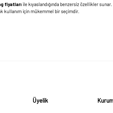
g fiyatları
ile kıyaslandığında benzersiz özellikler suna
ak kullanım için mükemmel bir seçimdir.
rsiz gördüğünüz noktaları öneri formunu kullanarak tarafımıza iletebilirsiniz.
Bu ürüne ilk yorumu siz yapın!
Yorum Yaz
Üyelik
Kurum
Gönder