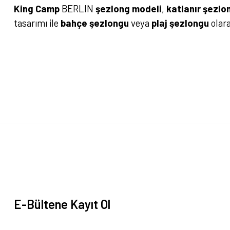
King Camp
BERLIN
şezlong modeli
,
katlanır şezlon
tasarımı ile
bahçe şezlongu
veya
plaj şezlongu
olar
Bu ürünün fiyat bilgisi, resim, ürün açıklamalarında ve diğer konularda yete
Görüş ve önerileriniz için teşekkür ederiz.
Ürün resmi kalitesiz, bozuk veya görüntülenemiyor.
Ürün açıklamasında eksik bilgiler bulunuyor.
Ürün bilgilerinde hatalar bulunuyor.
Ürün fiyatı diğer sitelerden daha pahalı.
Bu ürüne benzer farklı alternatifler olmalı.
E-Bültene Kayıt Ol