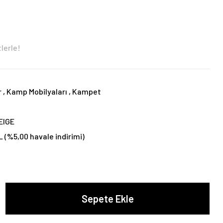
lerle!
r
,
Kamp Mobilyaları
,
Kampet
p
EIGE
L (%5,00 havale indirimi)
Sepete Ekle