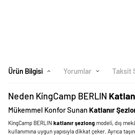
Ürün Bilgisi
Yorumlar
Taksit 
Neden KingCamp BERLIN
Katlan
Mükemmel Konfor Sunan
Katlanır Şezl
KingCamp BERLIN
katlanır şezlong
modeli, dış mekâ
kullanımına uygun yapısıyla dikkat çeker. Ayrıca taşın