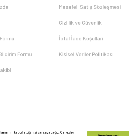
ızda
Mesafeli Satış Sözleşmesi
Gizlilik ve Güvenlik
 Formu
İptal İade Koşullari
Bildirim Formu
Kişisel Veriler Politikası
akibi
nımını kabul ettiğinizi varsayacağız. Çerezler
Onaylıyorum!