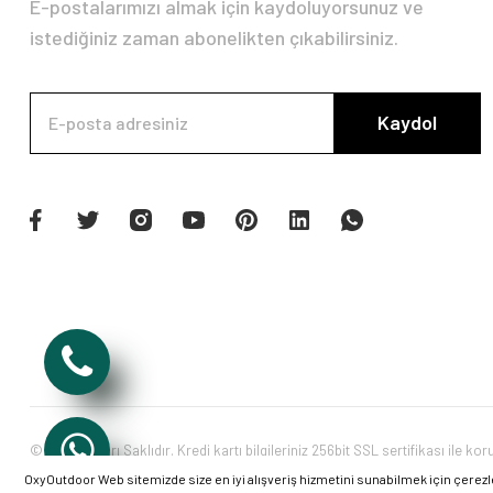
E-postalarımızı almak için kaydoluyorsunuz ve
istediğiniz zaman abonelikten çıkabilirsiniz.
Kaydol
© Tüm Hakları Saklıdır. Kredi kartı bilgileriniz 256bit SSL sertifikası ile ko
OxyOutdoor Web sitemizde size en iyi alışveriş hizmetini sunabilmek için çerezl