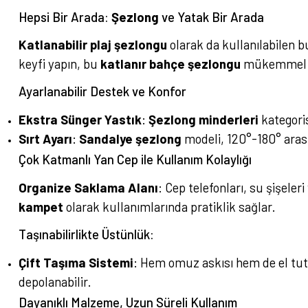
Hepsi Bir Arada:
Şezlong
ve Yatak Bir Arada
Katlanabilir plaj şezlongu
olarak da kullanılabilen 
keyfi yapın, bu
katlanır bahçe şezlongu
mükemmel b
Ayarlanabilir Destek ve Konfor
Ekstra Sünger Yastık
:
Şezlong minderleri
kategori
Sırt Ayarı
:
Sandalye şezlong
modeli, 120°-180° arasın
Çok Katmanlı Yan Cep ile Kullanım Kolaylığı
Organize Saklama Alanı
: Cep telefonları, su şişeler
kampet
olarak kullanımlarında pratiklik sağlar.
Taşınabilirlikte Üstünlük:
Çift Taşıma Sistemi
: Hem omuz askısı hem de el tut
depolanabilir.
Dayanıklı Malzeme, Uzun Süreli Kullanım