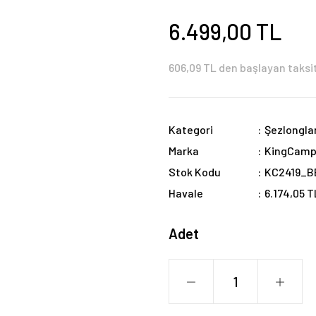
6.499,00 TL
606,09 TL den başlayan taksit
Kategori
Şezlongla
Marka
KingCam
Stok Kodu
KC2419_B
Havale
6.174,05 T
Adet