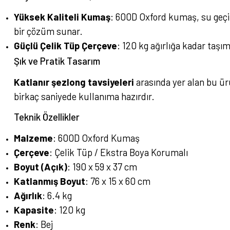
Yüksek Kaliteli Kumaş
: 600D Oxford kumaş, su geçirm
bir çözüm sunar.
Güçlü Çelik Tüp Çerçeve
: 120 kg ağırlığa kadar taşı
Şık ve Pratik Tasarım
Katlanır şezlong tavsiyeleri
arasında yer alan bu ürü
birkaç saniyede kullanıma hazırdır.
Teknik Özellikler
Malzeme
: 600D Oxford Kumaş
Çerçeve
: Çelik Tüp / Ekstra Boya Korumalı
Boyut (Açık)
: 190 x 59 x 37 cm
Katlanmış Boyut
: 76 x 15 x 60 cm
Ağırlık
: 6.4 kg
Kapasite
: 120 kg
Renk
: Bej