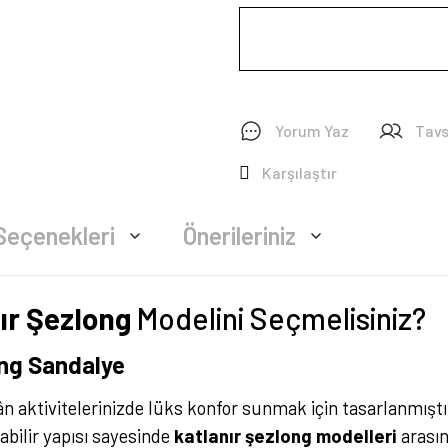
Yorum Yaz
Tavs
Karşılaştır
Seçenekleri
Önerileriniz
ır Şezlong
Modelini Seçmelisiniz?
ong Sandalye
n aktivitelerinizde lüks konfor sunmak için tasarlanmışt
abilir yapısı sayesinde
katlanır şezlong modelleri
arasın