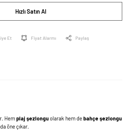
Hızlı Satın Al
iye Et
Fiyat Alarmı
Paylaş
ır. Hem
plaj şezlongu
olarak hem de
bahçe şezlongu
da öne çıkar.