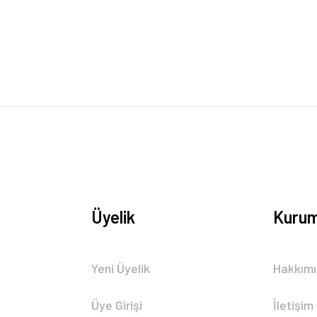
Bu ürüne ilk yorumu siz yapın!
Yorum Yaz
Üyelik
Kurum
Gönder
Yeni Üyelik
Hakkım
Üye Girişi
İletişim