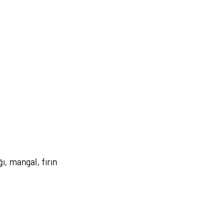
, mangal, fırın
rsiz gördüğünüz noktaları öneri formunu kullanarak tarafımıza iletebilirsiniz.