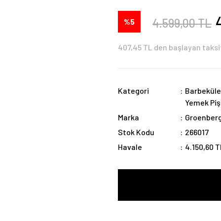
4.599,00 TL
%5
407,45 TL den başlayan taksit
Kategori
Barbeküle
Yemek Piş
Marka
Groenber
Stok Kodu
266017
Havale
4.150,60 T