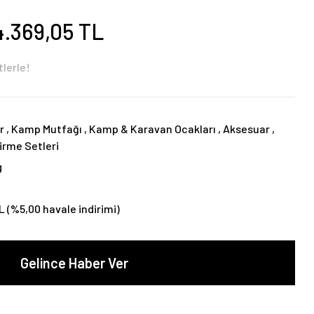
4.369,05 TL
lerle!
r
,
Kamp Mutfağı
,
Kamp & Karavan Ocakları
,
Aksesuar
,
irme Setleri
g
L (%5,00 havale indirimi)
Gelince Haber Ver