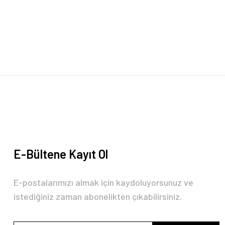
Görüş ve önerileriniz için teşekkür ederiz.
Ürün resmi kalitesiz, bozuk veya görüntülenemiyor.
Ürün açıklamasında eksik bilgiler bulunuyor.
Ürün bilgilerinde hatalar bulunuyor.
Ürün fiyatı diğer sitelerden daha pahalı.
Bu ürüne benzer farklı alternatifler olmalı.
E-Bültene Kayıt Ol
E-postalarımızı almak için kaydoluyorsunuz ve
istediğiniz zaman abonelikten çıkabilirsiniz.