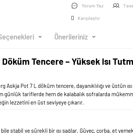
Yorum Yaz
Tavs
Karşılaştır
Seçenekleri
Önerileriniz
 Döküm Tencere – Yüksek Isı Tutma
g Askja Pot 7 L döküm tencere, dayanıklılığı ve üstün ıs
 hem günlük tariflerde hem de kalabalık sofralarda mükem
in lezzetini en üst seviyeye çıkarır.
e bile stabil ve sürekli bir ısı sağlar. Güveç, çorba, et ye