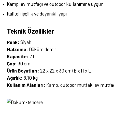
Kamp, ev mutfağı ve outdoor kullanımına uygun
Kaliteli işçilik ve dayanıklı yapı
Teknik Özellikler
Renk:
Siyah
Malzeme:
Döküm demir
Kapasite:
7 L
Çap:
30 cm
Ürün Boyutları:
22 x 22 x 30 cm (B x H x L)
Ağırlık:
8,10 kg
Kullanım Alanları:
Kamp, outdoor mutfak, ev mutfağı
Bu ürünün fiyat bilgisi, resim, ürün açıklamalarında ve diğer konularda yete