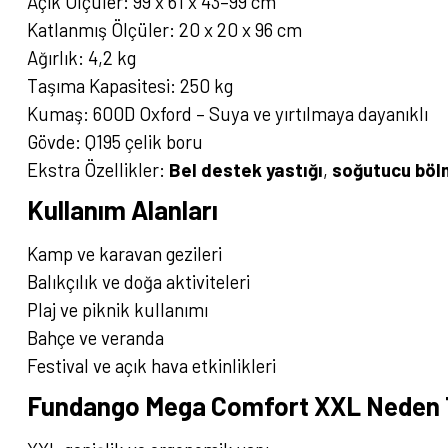
Açık Ölçüler: 99 x 61 x 43–99 cm
Katlanmış Ölçüler: 20 x 20 x 96 cm
Ağırlık: 4,2 kg
Taşıma Kapasitesi: 250 kg
Kumaş: 600D Oxford – Suya ve yırtılmaya dayanıklı
Gövde: Q195 çelik boru
Ekstra Özellikler:
Bel destek yastığı
,
soğutucu böl
Kullanım Alanları
Kamp ve karavan gezileri
Balıkçılık ve doğa aktiviteleri
Plaj ve piknik kullanımı
Bahçe ve veranda
Festival ve açık hava etkinlikleri
Fundango Mega Comfort XXL Neden T