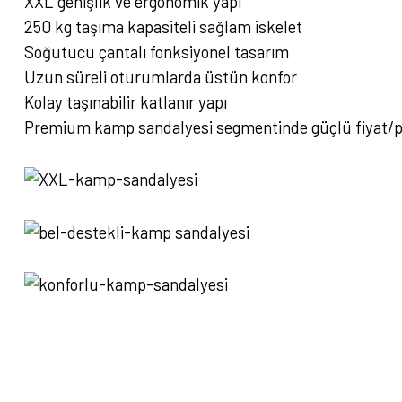
XXL genişlik ve ergonomik yapı
250 kg taşıma kapasiteli sağlam iskelet
Soğutucu çantalı fonksiyonel tasarım
Uzun süreli oturumlarda üstün konfor
Kolay taşınabilir katlanır yapı
Premium kamp sandalyesi segmentinde güçlü fiyat/
Bu ürünün fiyat bilgisi, resim, ürün açıklamalarında ve diğer konularda yete
Görüş ve önerileriniz için teşekkür ederiz.
Ürün resmi kalitesiz, bozuk veya görüntülenemiyor.
Ürün açıklamasında eksik bilgiler bulunuyor.