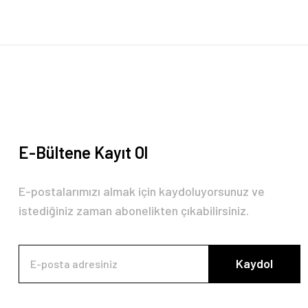
Ürün bilgilerinde hatalar bulunuyor.
Ürün fiyatı diğer sitelerden daha pahalı.
Bu ürüne benzer farklı alternatifler olmalı.
E-Bültene Kayıt Ol
E-postalarımızı almak için kaydoluyorsunuz ve
istediğiniz zaman abonelikten çıkabilirsiniz.
Kaydol