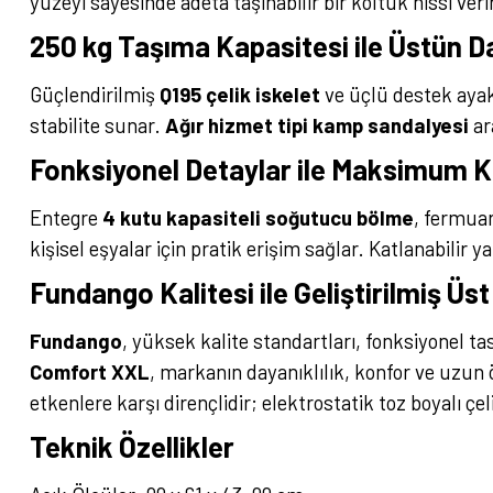
yüzeyi sayesinde adeta taşınabilir bir koltuk hissi veri
250 kg Taşıma Kapasitesi ile Üstün Da
Güçlendirilmiş
Q195 çelik iskelet
ve üçlü destek aya
stabilite sunar.
Ağır hizmet tipi kamp sandalyesi
ar
Fonksiyonel Detaylar ile Maksimum Ku
Entegre
4 kutu kapasiteli soğutucu bölme
, fermuar
kişisel eşyalar için pratik erişim sağlar. Katlanabilir y
Fundango Kalitesi ile Geliştirilmiş Üst
Fundango
, yüksek kalite standartları, fonksiyonel t
Comfort XXL
, markanın dayanıklılık, konfor ve uzun 
etkenlere karşı dirençlidir; elektrostatik toz boyalı ç
Teknik Özellikler