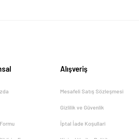
sal
Alışveriş
ızda
Mesafeli Satış Sözleşmesi
Gizlilik ve Güvenlik
 Formu
İptal İade Koşullari