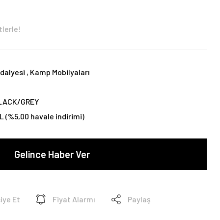
lerle!
dalyesi
,
Kamp Mobilyaları
LACK/GREY
L (%5,00 havale indirimi)
Gelince Haber Ver
iye Et
Fiyat Alarmı
Paylaş