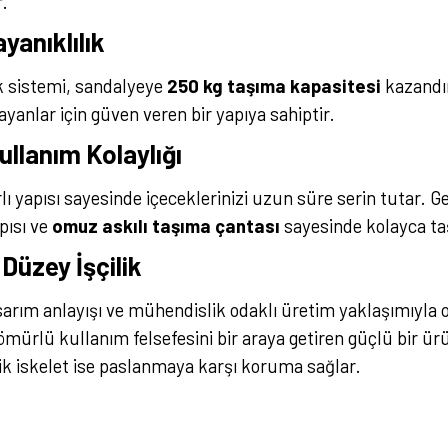
r.
yanıklılık
k sistemi, sandalyeye
250 kg taşıma kapasitesi
kazandır
ayanlar için güven veren bir yapıya sahiptir.
llanım Kolaylığı
lı yapısı sayesinde içeceklerinizi uzun süre serin tutar. G
apısı ve
omuz askılı taşıma çantası
sayesinde kolayca taş
 Düzey İşçilik
asarım anlayışı ve mühendislik odaklı üretim yaklaşımıyla
ömürlü kullanım felsefesini bir araya getiren güçlü bir ü
elik iskelet ise paslanmaya karşı koruma sağlar.