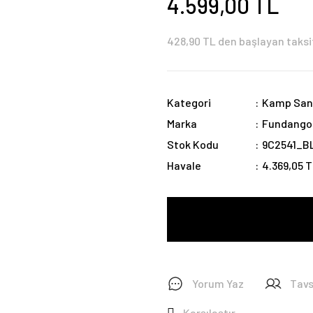
4.599,00 TL
428,90 TL den başlayan taksit
Kategori
Kamp San
Marka
Fundango
Stok Kodu
9C2541_B
Havale
4.369,05 T
Yorum Yaz
Tavs
Karşılaştır