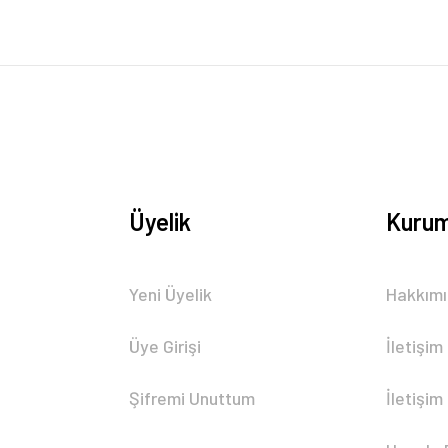
Üyelik
Kurum
Gönder
Yeni Üyelik
Hakkım
Üye Girişi
İletişim
Şifremi Unuttum
İletişim