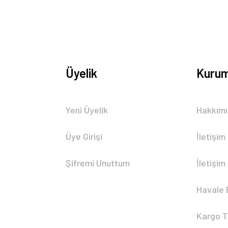
Üyelik
Kurum
Gönder
Yeni Üyelik
Hakkım
Üye Girişi
İletişim
Şifremi Unuttum
İletişim
Havale 
Kargo T