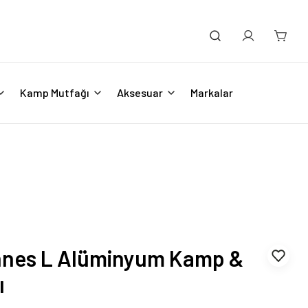
Kamp Mutfağı
Aksesuar
Markalar
nnes L Alüminyum Kamp &
ı