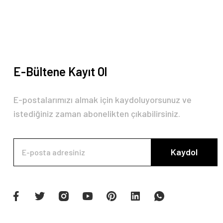
Bu ürüne benzer farklı alternatifler olmalı.
E-Bültene Kayıt Ol
E-postalarımızı almak için kaydoluyorsunuz ve
istediğiniz zaman abonelikten çıkabilirsiniz.
Kaydol