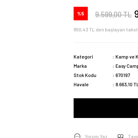
9.599,00 TL
%5
850,43 TL den başlayan taksit
Kategori
Kamp ve K
Marka
Easy Cam
Stok Kodu
670197
Havale
8.663,10 T
Yorum Yaz
Tavs