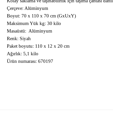
Kolay saklama ve taşınabilirlik için taşıma çantası dahil
Çerçeve: Alüminyum
Boyut: 70 x 110 x 70 cm (GxUxY)
Maksimum Yük kg: 30 kilo
Masaüstü:
Alüminyum
Renk: Siyah
Paket boyutu: 110 x 12 x 20 cm
Ağırlık: 5,1 kilo
Ürün numarası: 670197
Bu ürünün fiyat bilgisi, resim, ürün açıklamalarında ve diğer konularda yete
Görüş ve önerileriniz için teşekkür ederiz.
Ürün resmi kalitesiz, bozuk veya görüntülenemiyor.
Ürün açıklamasında eksik bilgiler bulunuyor.
Ürün bilgilerinde hatalar bulunuyor.
Ürün fiyatı diğer sitelerden daha pahalı.