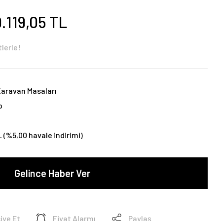
9.119,05 TL
lerle!
aravan Masaları
p
L (%5,00 havale indirimi)
Gelince Haber Ver
iye Et
Fiyat Alarmı
Paylaş