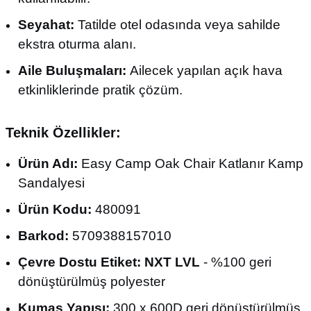
Seyahat:
Tatilde otel odasında veya sahilde
ekstra oturma alanı.
Aile Buluşmaları:
Ailecek yapılan açık hava
etkinliklerinde pratik çözüm.
Teknik Özellikler:
Ürün Adı:
Easy Camp Oak Chair Katlanır Kamp
Sandalyesi
Ürün Kodu:
480091
Barkod:
5709388157010
Çevre Dostu Etiket:
NXT LVL
- %100 geri
dönüştürülmüş polyester
Kumaş Yapısı:
300 x 600D geri dönüştürülmüş