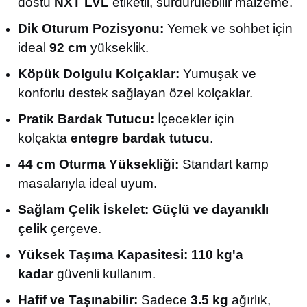
dostu
NXT LVL
etiketli, sürdürülebilir malzeme.
Dik Oturum Pozisyonu:
Yemek ve sohbet için
ideal
92 cm
yükseklik.
Köpük Dolgulu Kolçaklar:
Yumuşak ve
konforlu destek sağlayan özel kolçaklar.
Pratik Bardak Tutucu:
İçecekler için
kolçakta
entegre bardak tutucu
.
44 cm Oturma Yüksekliği:
Standart kamp
masalarıyla ideal uyum.
Sağlam Çelik İskelet:
Güçlü ve dayanıklı
çelik
çerçeve.
Yüksek Taşıma Kapasitesi:
110 kg'a
kadar
güvenli kullanım.
Hafif ve Taşınabilir:
Sadece
3.5 kg
ağırlık,