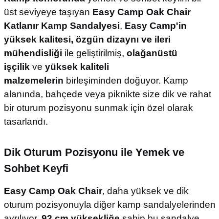
üst seviyeye taşıyan
Easy Camp Oak Chair
Katlanır Kamp Sandalyesi
,
Easy Camp'in
yüksek kalitesi, özgün dizaynı ve ileri
mühendisliği
ile geliştirilmiş,
olağanüstü
işçilik
ve
yüksek kaliteli
malzemelerin
birleşiminden doğuyor. Kamp
alanında, bahçede veya piknikte size dik ve rahat
bir oturum pozisyonu sunmak için özel olarak
tasarlandı.
Dik Oturum Pozisyonu ile Yemek ve
Sohbet Keyfi
Easy Camp Oak Chair
, daha yüksek ve dik
oturum pozisyonuyla diğer kamp sandalyelerinden
ayrılıyor.
92 cm yüksekliğe
sahip bu sandalye,