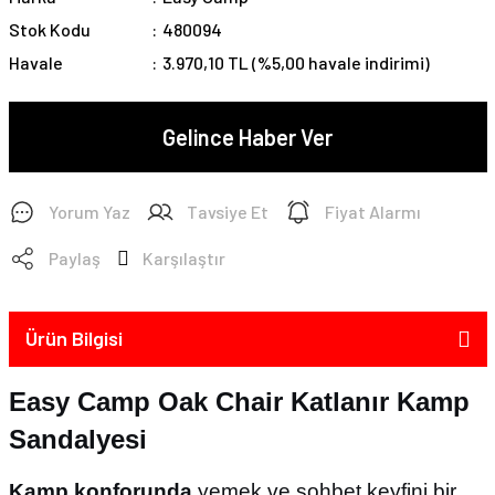
Stok Kodu
480094
Havale
3.970,10 TL (%5,00 havale indirimi)
Gelince Haber Ver
Yorum Yaz
Tavsiye Et
Fiyat Alarmı
Paylaş
Karşılaştır
Ürün Bilgisi
Easy Camp Oak Chair Katlanır Kamp
Sandalyesi
Kamp konforunda
yemek ve sohbet keyfini bir