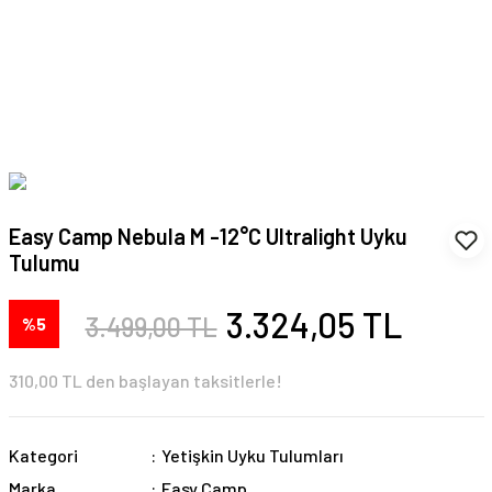
Easy Camp Nebula M -12°C Ultralight Uyku
Tulumu
3.324,05 TL
3.499,00 TL
%5
310,00 TL den başlayan taksitlerle!
Kategori
Yetişkin Uyku Tulumları
Marka
Easy Camp