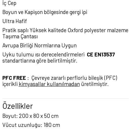
İç Cep
Boyun ve Kapişon bölgesinde gergi ipi
Ultra Hafif
Pratik saplı Yüksek kalitede Oxford polyester malzeme
Taşıma Çantası
Avrupa Birliği Normlarına Uygun
Uyku tulumu ısı derecelendirmeleri
CE EN13537
standartlarına göre belirtilmiştir.
PFC FREE
: Çevreye zararlı perflorlu bileşik (PFC)
içerikli
kimyasallar kullanılmadan
üretilmiştir.
Özellikler
Boyut: 200 x 80 x 50 cm
Vücut uzunluğu: 180 cm