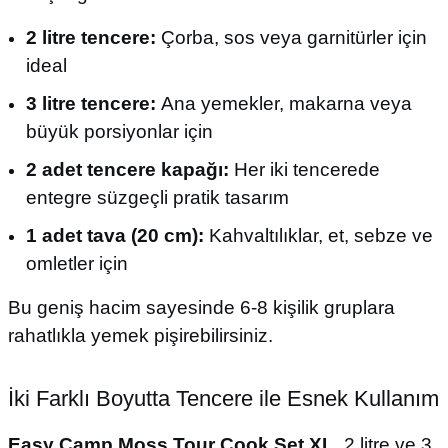
2 litre tencere:
Çorba, sos veya garnitürler için
ideal
3 litre tencere:
Ana yemekler, makarna veya
büyük porsiyonlar için
2 adet tencere kapağı:
Her iki tencerede
entegre süzgeçli pratik tasarım
1 adet tava (20 cm):
Kahvaltılıklar, et, sebze ve
omletler için
Bu geniş hacim sayesinde 6-8 kişilik gruplara
rahatlıkla yemek pişirebilirsiniz.
İki Farklı Boyutta Tencere ile Esnek Kullanım
Easy Camp Moss Tour Cook Set XL
, 2 litre ve 3