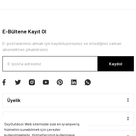
E-Bültene Kayıt Ol
E-postalarımızı almak için kaydoluyorsunuz ve istediğiniz zaman
abonelikten çıkabilirsiniz.
Kaydol
Üyelik
Kurumsal
OxyOutdoor Web sitemizde size en iyi alışveriş
hizmetini sunabilmek için çerezler
kullanılmaktadır. Hizmetlerimizi kullanmaya