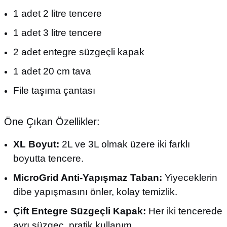
1 adet 2 litre tencere
1 adet 3 litre tencere
2 adet entegre süzgeçli kapak
1 adet 20 cm tava
File taşıma çantası
Öne Çıkan Özellikler:
XL Boyut:
2L ve 3L olmak üzere iki farklı
boyutta tencere.
MicroGrid Anti-Yapışmaz Taban:
Yiyeceklerin
dibe yapışmasını önler, kolay temizlik.
Çift Entegre Süzgeçli Kapak:
Her iki tencerede
ayrı süzgeç, pratik kullanım.