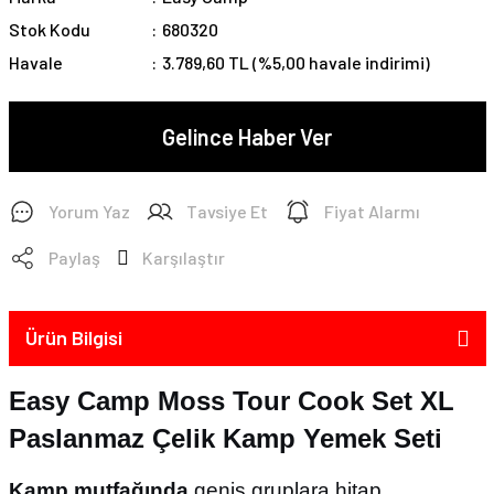
Stok Kodu
680320
Havale
3.789,60 TL (%5,00 havale indirimi)
Gelince Haber Ver
Yorum Yaz
Tavsiye Et
Fiyat Alarmı
Paylaş
Karşılaştır
Ürün Bilgisi
Easy Camp Moss Tour Cook Set XL
Paslanmaz Çelik Kamp Yemek Seti
Kamp mutfağında
geniş gruplara hitap