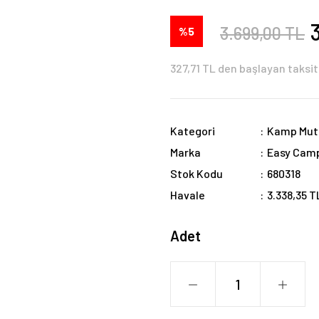
3.699,00 TL
%5
327,71 TL den başlayan taksit
Kategori
Kamp Mut
Marka
Easy Cam
Stok Kodu
680318
Havale
3.338,35 T
Adet