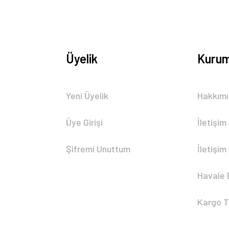
Üyelik
Kurum
Gönder
Yeni Üyelik
Hakkım
Üye Girişi
İletişim
Şifremi Unuttum
İletişim
Havale 
Kargo T