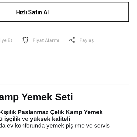
Hızlı Satın Al
iye Et
Fiyat Alarmı
Paylaş
Kamp Yemek Seti
Kişilik Paslanmaz Çelik Kamp Yemek
 işçilik
ve
yüksek kaliteli
ında ev konforunda yemek pişirme ve servis