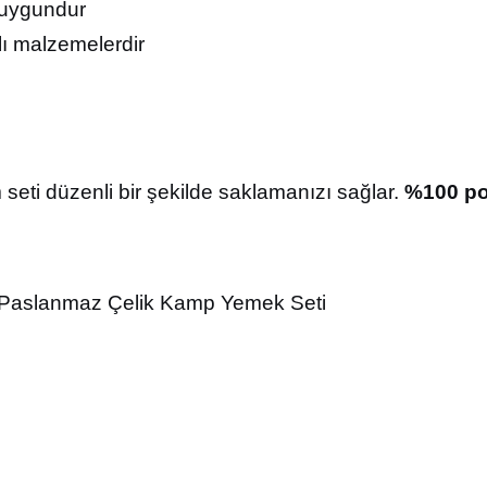
a uygundur
lı malzemelerdir
m seti düzenli bir şekilde saklamanızı sağlar.
%100 po
 Paslanmaz Çelik Kamp Yemek Seti