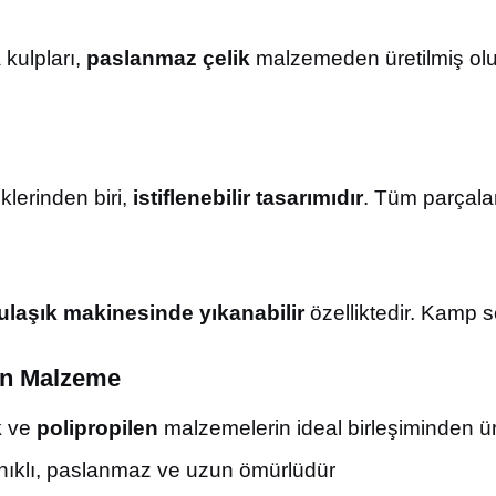
 kulpları,
paslanmaz çelik
malzemeden üretilmiş ol
iklerinden biri,
istiflenebilir tasarımıdır
. Tüm parçalar 
ulaşık makinesinde yıkanabilir
özelliktedir. Kamp so
len Malzeme
k
ve
polipropilen
malzemelerin ideal birleşiminden üre
nıklı, paslanmaz ve uzun ömürlüdür