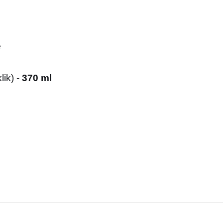
e
lik) -
370 ml
rsiz gördüğünüz noktaları öneri formunu kullanarak tarafımıza iletebilirsiniz.
Bu ürüne ilk yorumu siz yapın!
Yorum Yaz