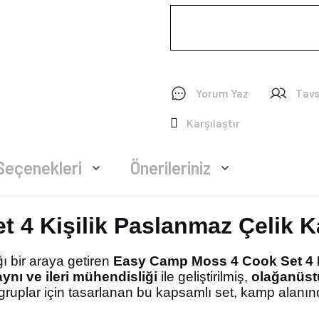
Yorum Yaz
Tavs
Karşılaştır
Seçenekleri
Önerileriniz
 4 Kişilik Paslanmaz Çelik 
ğı bir araya getiren
Easy Camp Moss 4 Cook Set 4 
ynı ve ileri mühendisliği
ile geliştirilmiş,
olağanüstü
k gruplar için tasarlanan bu kapsamlı set, kamp alan