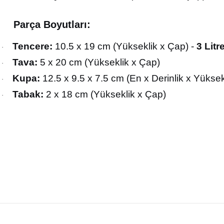
Parça Boyutları:
Tencere:
10.5 x 19 cm (Yükseklik x Çap) -
3 Litr
·
Tava:
5 x 20 cm (Yükseklik x Çap)
·
Kupa:
12.5 x 9.5 x 7.5 cm (En x Derinlik x Yüksek
·
Tabak:
2 x 18 cm (Yükseklik x Çap)
·
Bu ürünün fiyat bilgisi, resim, ürün açıklamalarında ve diğer konularda yete
Görüş ve önerileriniz için teşekkür ederiz.
Ürün resmi kalitesiz, bozuk veya görüntülenemiyor.
Ürün açıklamasında eksik bilgiler bulunuyor.
Ürün bilgilerinde hatalar bulunuyor.
Ürün fiyatı diğer sitelerden daha pahalı.
Bu ürüne benzer farklı alternatifler olmalı.