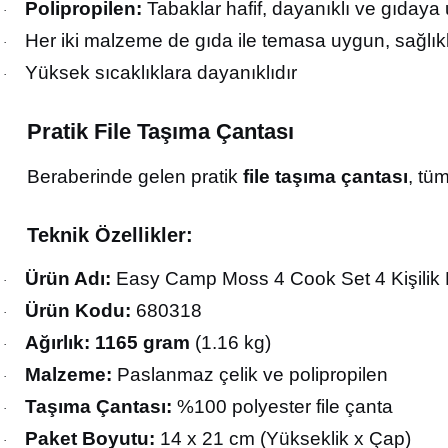
Polipropilen:
Tabaklar hafif, dayanıklı ve gıday
·
Her iki malzeme de gıda ile temasa uygun, sağlık
·
Yüksek sıcaklıklara dayanıklıdır
·
Pratik File Taşıma Çantası
Beraberinde gelen pratik
file taşıma çantası
, tü
Teknik Özellikler:
Ürün Adı:
Easy Camp Moss 4 Cook Set 4 Kişilik
·
Ürün Kodu:
680318
·
Ağırlık:
1165 gram
(1.16 kg)
·
Malzeme:
Paslanmaz çelik ve polipropilen
·
Taşıma Çantası:
%100 polyester file çanta
·
Paket Boyutu:
14 x 21 cm (Yükseklik x Çap)
·