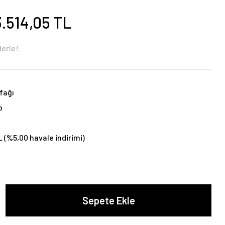
3.514,05 TL
lerle!
fağı
p
L (%5,00 havale indirimi)
Sepete Ekle