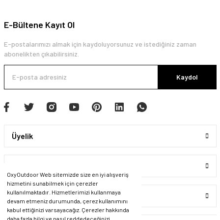
E-Bültene Kayıt Ol
E-postalarımızı almak için kaydoluyorsunuz ve istediğiniz zaman
abonelikten çıkabilirsiniz.
Kaydol
Üyelik
Kurumsal
OxyOutdoor Web sitemizde size en iyi alışveriş
hizmetini sunabilmek için çerezler
kullanılmaktadır. Hizmetlerimizi kullanmaya
Alışveriş
devam etmeniz durumunda, çerez kullanımını
kabul ettiğinizi varsayacağız. Çerezler hakkında
daha fazla bilgi ve nasıl reddedeceğinizi