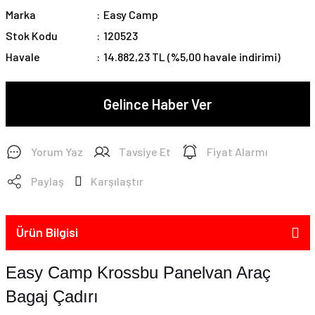
Marka
Easy Camp
Stok Kodu
120523
Havale
14.882,23 TL (%5,00 havale indirimi)
Gelince Haber Ver
Yorum Yaz
Tavsiye Et
Fiyat Alarmı
Paylaş
Karşılaştır
Ürün Bilgisi
Easy Camp Krossbu Panelvan Araç
Bagaj Çadırı