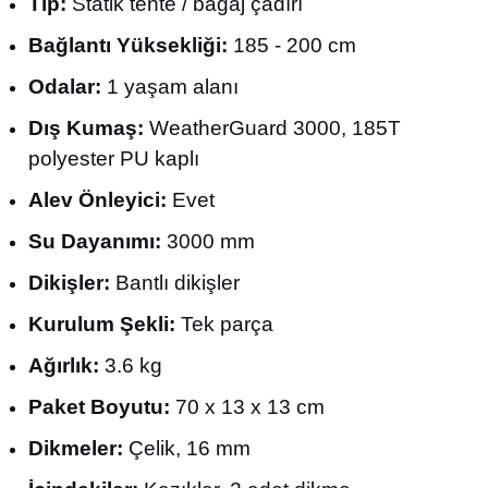
Tip:
Statik tente / bagaj çadırı
Bağlantı Yüksekliği:
185 - 200 cm
Odalar:
1 yaşam alanı
Dış Kumaş:
WeatherGuard 3000, 185T
polyester PU kaplı
Alev Önleyici:
Evet
Su Dayanımı:
3000 mm
Dikişler:
Bantlı dikişler
Kurulum Şekli:
Tek parça
Ağırlık:
3.6 kg
Paket Boyutu:
70 x 13 x 13 cm
Dikmeler:
Çelik, 16 mm