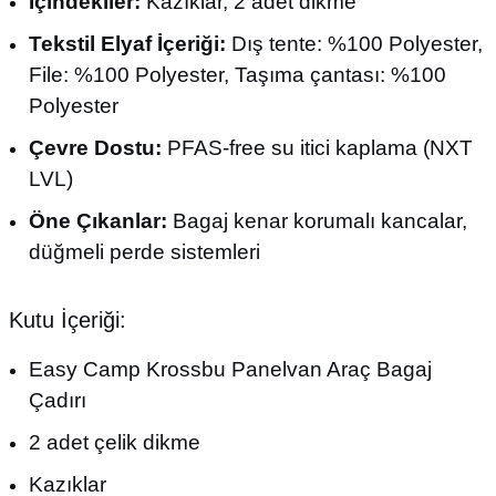
İçindekiler:
Kazıklar, 2 adet dikme
Tekstil Elyaf İçeriği:
Dış tente: %100 Polyester,
File: %100 Polyester, Taşıma çantası: %100
Polyester
Çevre Dostu:
PFAS-free su itici kaplama (NXT
LVL)
Öne Çıkanlar:
Bagaj kenar korumalı kancalar,
düğmeli perde sistemleri
Kutu İçeriği:
Easy Camp Krossbu Panelvan Araç Bagaj
Çadırı
2 adet çelik dikme
Kazıklar