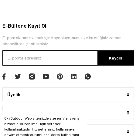
E-Bültene Kayıt Ol
E-postalarımızı almak için kaydoluyorsunuz ve istediğiniz zaman
abonelikten çıkabilirsiniz.
Kaydol
Üyelik
Kurumsal
OxyOutdoor Web sitemizde size en iyi alışveriş
hizmetini sunabilmek için çerezler
kullanılmaktadır. Hizmetlerimizi kullanmaya
Alışveriş
devam etmeniz durumunda, çerez kullanımını