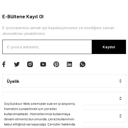
E-Bültene Kayıt Ol
E-postalarımızı almak için kaydoluyorsunuz ve istediğiniz zaman
abonelikten çıkabilirsiniz.
Kaydol
Üyelik
Kurumsal
OxyOutdoor Web sitemizde size en iyi alışveriş
hizmetini sunabilmek için çerezler
kullanılmaktadır. Hizmetlerimizi kullanmaya
Alışveriş
devam etmeniz durumunda, çerez kullanımını
kabul ettiğinizi varsayacağız. Çerezler hakkında