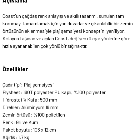
Açıklama
Coast'un çağdaş renk anlayışı ve akıllı tasarımı, sunulan tam
korumayı tamamlamak için yan duvarlar ve çıkarılabilir bir zemin
örtüsünün eklenmesiyle plaj şemsiyesi konseptini yeniliyor.
Kolayca taşınan ve açılan Coast, değişen rüzgar yönlerine göre
hızla ayarlanabilen çok yönlü bir sığınaktır.
Özellikler
Çadır tipi: Plaj şemsiyesi
Flysheet: 180T polyester PU kaplı, %100 polyester
Hidrostatik Kafa: 500 mm
Direkler: Alüminyum 18 mm
Zemin örtüsü: %100 polietilen
Renk: Gri ve Kum
Paket boyutu: 103 x 12 cm
Ağırlık: 1,7 kg