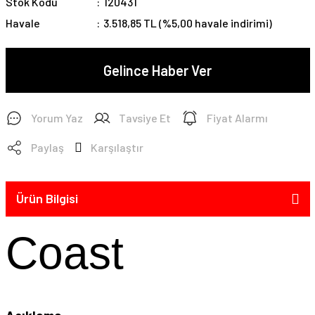
Stok Kodu
120431
Havale
3.518,85 TL (%5,00 havale indirimi)
Gelince Haber Ver
Yorum Yaz
Tavsiye Et
Fiyat Alarmı
Paylaş
Karşılaştır
Ürün Bilgisi
Coast