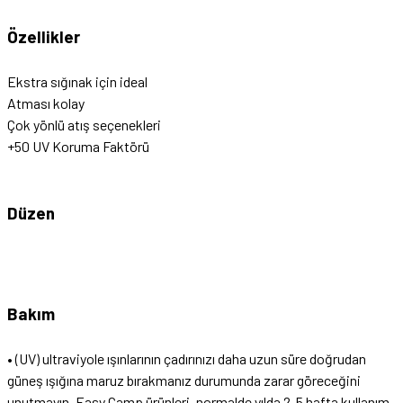
Özellikler
Ekstra sığınak için ideal
Atması kolay
Çok yönlü atış seçenekleri
+50 UV Koruma Faktörü
Düzen
Bakım
• (UV) ultraviyole ışınlarının çadırınızı daha uzun süre doğrudan
güneş ışığına maruz bırakmanız durumunda zarar göreceğini
unutmayın. Easy Camp ürünleri, normalde yılda 2-5 hafta kullanım