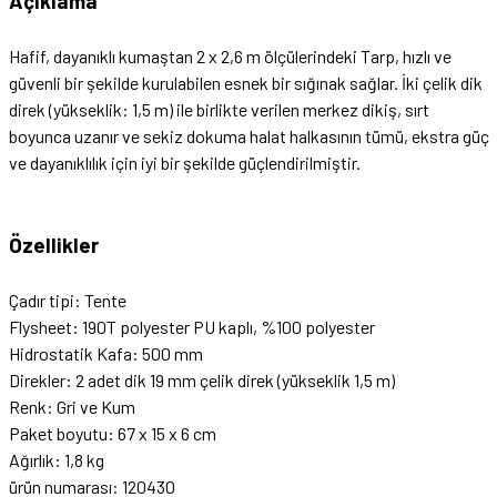
Açıklama
Hafif, dayanıklı kumaştan 2 x 2,6 m ölçülerindeki Tarp, hızlı ve
güvenli bir şekilde kurulabilen esnek bir sığınak sağlar. İki çelik dik
direk (yükseklik: 1,5 m) ile birlikte verilen merkez dikiş, sırt
boyunca uzanır ve sekiz dokuma halat halkasının tümü, ekstra güç
ve dayanıklılık için iyi bir şekilde güçlendirilmiştir.
Özellikler
Çadır tipi: Tente
Flysheet: 190T polyester PU kaplı, %100 polyester
Hidrostatik Kafa: 500 mm
Direkler: 2 adet dik 19 mm çelik direk (yükseklik 1,5 m)
Renk: Gri ve Kum
Paket boyutu: 67 x 15 x 6 cm
Ağırlık: 1,8 kg
ürün numarası: 120430