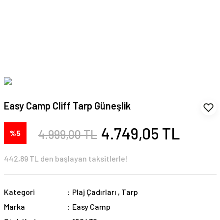
Easy Camp Cliff Tarp Güneşlik
4.749,05 TL
4.999,00 TL
%5
442,89 TL den başlayan taksitlerle!
Kategori
Plaj Çadırları
,
Tarp
Marka
Easy Camp