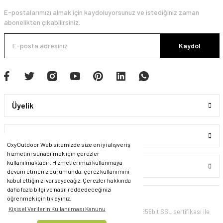
E-postalarımızı almak için kaydoluyorsunuz ve istediğiniz zaman
abonelikten çıkabilirsiniz.
Kaydol
Üyelik
Kurumsal
OxyOutdoor Web sitemizde size en iyi alışveriş
hizmetini sunabilmek için çerezler
kullanılmaktadır. Hizmetlerimizi kullanmaya
Alışveriş
devam etmeniz durumunda, çerez kullanımını
kabul ettiğinizi varsayacağız. Çerezler hakkında
daha fazla bilgi ve nasıl reddedeceğinizi
öğrenmek için tıklayınız.
Kişisel Verilerin Kullanılması Kanunu
© Tüm Hakları Saklıdır. Kredi kartı bilgileriniz 256bit SSL sertifikası ile
korunmaktadır.