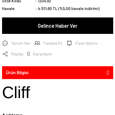
Stok Kodu
120430
Havale
4.511,60 TL (%5,00 havale indirimi)
Gelince Haber Ver
Yorum Yaz
Tavsiye Et
Fiyat Alarmı
Paylaş
Karşılaştır
Ürün Bilgisi
Cliff