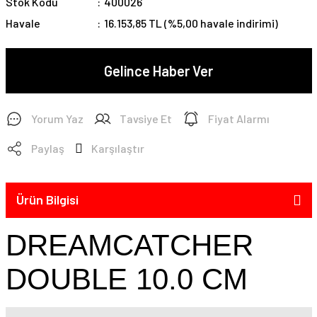
Stok Kodu
400026
Havale
16.153,85 TL (%5,00 havale indirimi)
Gelince Haber Ver
Yorum Yaz
Tavsiye Et
Fiyat Alarmı
Paylaş
Karşılaştır
Ürün Bilgisi
DREAMCATCHER
DOUBLE 10.0 CM