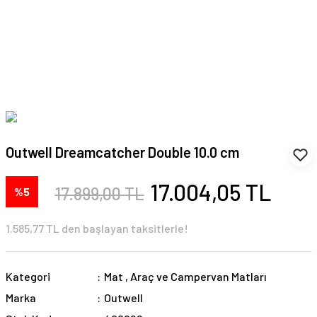
Outwell Dreamcatcher Double 10.0 cm
17.004,05 TL
17.899,00 TL
%5
1.585,77 TL den başlayan taksitlerle!
Kategori
Mat
,
Araç ve Campervan Matları
Marka
Outwell