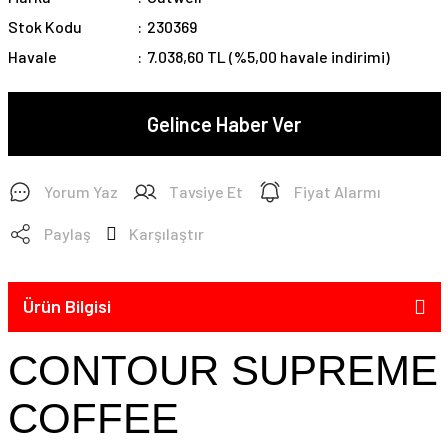
Stok Kodu
230369
Havale
7.038,60 TL (%5,00 havale indirimi)
Gelince Haber Ver
Yorum Yaz
Tavsiye Et
Fiyat Alarmı
Paylaş
Karşılaştır
Ürün Bilgisi
CONTOUR SUPREME
COFFEE