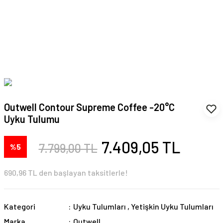
Outwell Contour Supreme Coffee -20°C
Uyku Tulumu
7.409,05 TL
7.799,00 TL
%5
690,96 TL den başlayan taksitlerle!
Kategori
Uyku Tulumları
,
Yetişkin Uyku Tulumları
Marka
Outwell