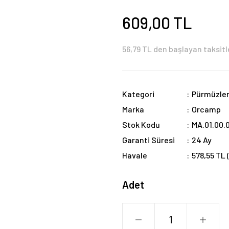
609,00 TL
56,79 TL den başlayan taksitl
Kategori
Pürmüzle
Marka
Orcamp
Stok Kodu
MA.01.00.
Garanti Süresi
24 Ay
Havale
578,55 TL 
Adet