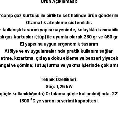
Ürün Açıklaması:
rcamp gaz kurtuşu ile birlikte set halinde ürün gönderil
Otamatik ateşleme sistemlidir.
kullanışlı tasarım yapısı sayesinde, kolaylıkla taşınabilir 
lı gaz kartuşları (tüp) ile uyumlu olarak 230 gr ve 450 gr
El yapısına uygun ergonomik tasarım
Atölye ve ev uygulamalarında pratik kullanım sağlar,
etme, kızartma, gıdaya doku ekleme ve benzeri yiyecek
ngal ve şömine; tutuşturma ve yakma işlerinde çok amaç
Teknik Özellikleri:
Güç: 1,25 kW
üçle kullanıldığında) Ortalama güçle kullanıldığında, 22
1300 °C ye varan ısı verimi kapasitesi.
rsiz gördüğünüz noktaları öneri formunu kullanarak tarafımıza iletebilirsiniz.
Bu ürüne ilk yorumu siz yapın!