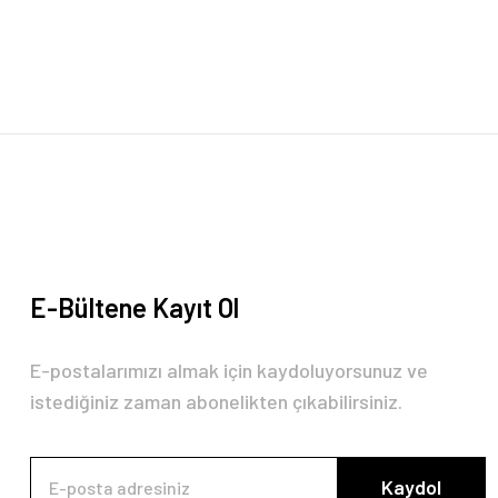
Ürün resmi kalitesiz, bozuk veya görüntülenemiyor.
Ürün açıklamasında eksik bilgiler bulunuyor.
Ürün bilgilerinde hatalar bulunuyor.
Ürün fiyatı diğer sitelerden daha pahalı.
Bu ürüne benzer farklı alternatifler olmalı.
E-Bültene Kayıt Ol
E-postalarımızı almak için kaydoluyorsunuz ve
istediğiniz zaman abonelikten çıkabilirsiniz.
Kaydol