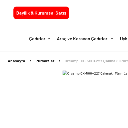
Bayilik & Kurumsal Satış
Çadırlar
Araç ve Karavan Çadırları
Uyk
Anasayfa
Pürmüzler
Orcamp CX-500+227 Çakmaklı Pür