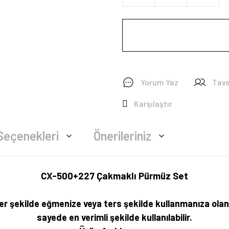
Yorum Yaz
Tavs
Karşılaştır
Seçenekleri
Önerileriniz
CX-500+227 Çakmaklı Pürmüz Set
 her şekilde eğmenize veya ters şekilde kullanmanıza ol
sayede en verimli şekilde kullanılabilir.