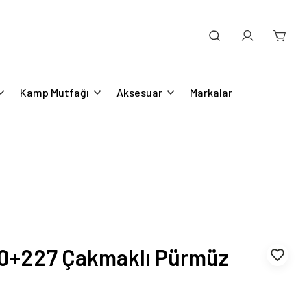
Kamp Mutfağı
Aksesuar
Markalar
0+227 Çakmaklı Pürmüz