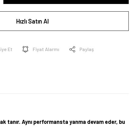
Hızlı Satın Al
iye Et
Fiyat Alarmı
Paylaş
anak tanır. Aynı performansta yanma devam eder, bu