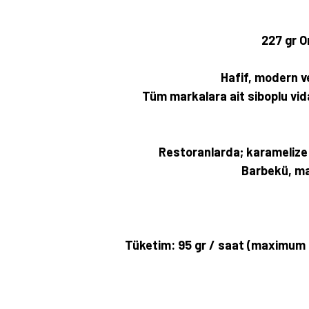
227 gr O
Hafif, modern ve 
Tüm markalara ait siboplu vida
Restoranlarda; karamelize 
Barbekü, ma
Tüketim: 95 gr / saat (maximum g
Bu ürünün fiyat bilgisi, resim, ürün açıklamalarında ve diğer konularda yete
Görüş ve önerileriniz için teşekkür ederiz.