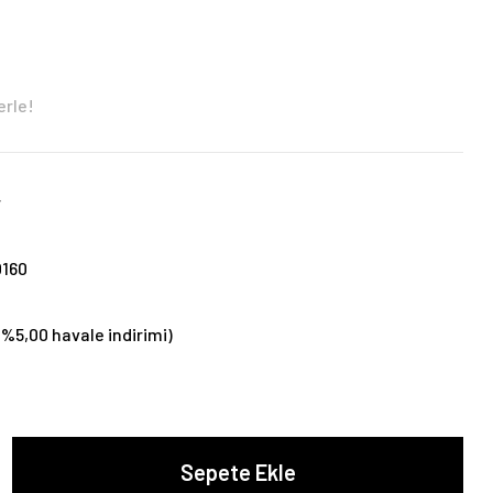
erle!
r
0160
(%5,00 havale indirimi)
Sepete Ekle