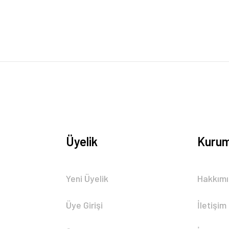
Yorum Yaz
Üyelik
Kurum
Gönder
Yeni Üyelik
Hakkım
Üye Girişi
İletişim