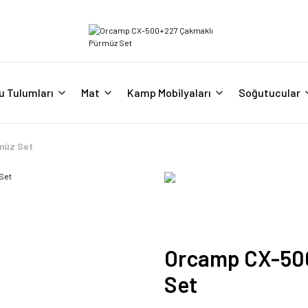
u Tulumları
Mat
Kamp Mobilyaları
Soğutucular
müz Set
Orcamp CX-50
Set