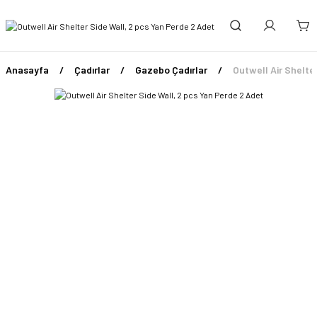
Anasayfa
Çadırlar
Gazebo Çadırlar
Outwell Air Shelte